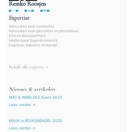
Remko Roosjen
Advocaat contractenrecht
Expertise
Advocaten voor contracten
Advocaten voor geschillen en procedures
ESG en duurzaamheid
Intellectueel Eigendomsrecht
Logistiek, Industrie en Handel
Meer experts
Bekijk alle experts →
Nieuws & artikelen
EMC & WIRELESS Event 2023
Lees verder →
MAAK in BEURSBENGEL 2022
Lees verder →