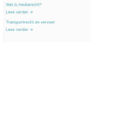
Wat is mediarecht?
Lees verder →
Transportrecht en vervoer
Lees verder →