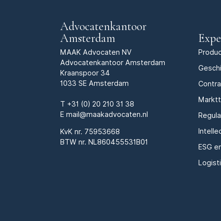
Advocatenkantoor
Amsterdam
Expe
MAAK Advocaten NV
Produc
Advocatenkantoor Amsterdam
Geschi
Kraanspoor 34
1033 SE Amsterdam
Contr
Markt
T
+31 (0) 20 210 31 38
E
mail@maakadvocaten.nl
Regula
Intell
KvK nr.
75953668
BTW nr. NL860455531B01
ESG e
Logist