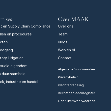
rtises
Over MAAK
t en Supply Chain Compliance
Over ons
llen en procedures
Team
acten
Blogs
toegang
Werken bij
tory Litigation
Contact
ectuele eigendom
Algemene Voorwaarden
n duurzaamheid
Privacybeleid
iek, industrie en handel
Klachtenregeling
Rechtsgebiedenregister
Gebruikersvoorwaarden