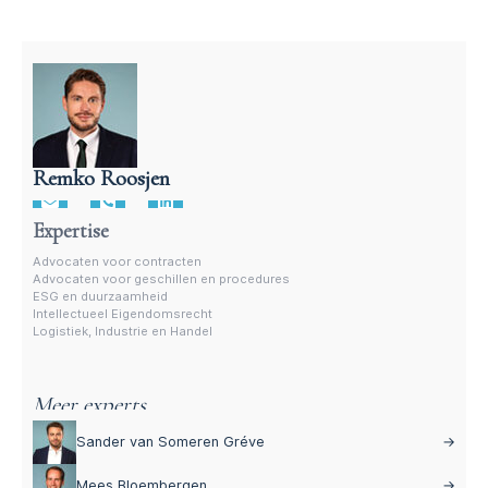
Remko Roosjen
Advocaat contractenrecht
Expertise
Advocaten voor contracten
Advocaten voor geschillen en procedures
ESG en duurzaamheid
Intellectueel Eigendomsrecht
Logistiek, Industrie en Handel
Meer experts
Sander van Someren Gréve
→
Mees Bloembergen
→