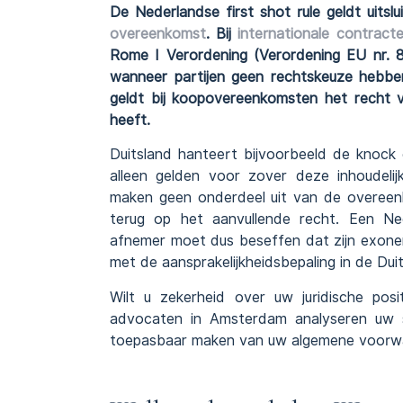
De Nederlandse first shot rule geldt uits
overeenkomst
. Bij
internationale contract
Rome I Verordening (Verordening EU nr. 
wanneer partijen geen rechtskeuze hebben
geldt bij koopovereenkomsten het recht v
heeft.
Duitsland hanteert bijvoorbeeld de knock
alleen gelden voor zover deze inhoudelij
maken geen onderdeel uit van de overeen
terug op het aanvullende recht. Een Ne
afnemer moet dus beseffen dat zijn exonera
met de aansprakelijkheidsbepaling in de Du
Wilt u zekerheid over uw juridische posit
advocaten in Amsterdam analyseren uw s
toepasbaar maken van uw algemene voorwaa