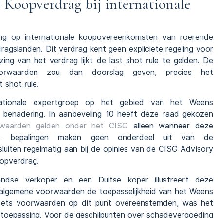
s Koopverdrag bij internationale
ng op internationale koopovereenkomsten van roerende
dragslanden. Dit verdrag kent geen expliciete regeling voor
zing van het verdrag lijkt de last shot rule te gelden. De
oorwaarden zou dan doorslag geven, precies het
 shot rule.
nationale expertgroep op het gebied van het Weens
 benadering. In aanbeveling 10 heeft deze raad gekozen
waarden gelden onder het CISG
alleen wanneer deze
ende bepalingen maken geen onderdeel uit van de
uiten regelmatig aan bij de opinies van de CISG Advisory
oopverdrag.
ndse verkoper en een Duitse koper illustreert deze
n algemene voorwaarden de toepasselijkheid van het Weens
 sets voorwaarden op dit punt overeenstemden, was het
 toepassing. Voor de geschilpunten over schadevergoeding