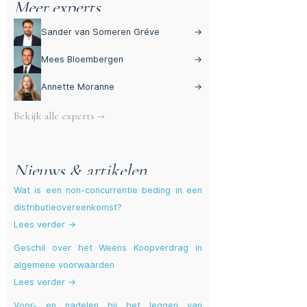
Meer experts
Sander van Someren Gréve
→
Mees Bloembergen
→
Annette Moranne
→
Bekijk alle experts →
Nieuws & artikelen
Wat is een non-concurrentie beding in een
distributieovereenkomst?
Lees verder →
Geschil over het Weens Koopverdrag in
algemene voorwaarden
Lees verder →
Voor- en nadelen bij het leggen van