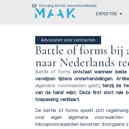
Ontvang MAAK nieuwsbrief
en
de
EXPERTISE
Advocaten voor contracten
Battle of forms bi
naar Nederlands re
Battle of forms
ontstaat wanneer beide c
verwijzen tijdens onderhandelingen. Arti
algemene voorwaarden geldt
, tenzij de t
van de hand wijst. Deze first shot rule 
toepassing verklaart.
De battle of forms speelt zich regelmatig
over eigen algemene voorwaarden 
Inkoopvoorwaarden bevatten doorgaans stri