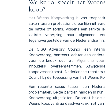
Welke rol speelt het Ween
koop?
Het
Weens Koopverdrag
is van toepassi
zaken tussen professionele partijen uit ver
de battle of forms. Volgens een strikte le
laatste verwijzing naar algemene v
tegenovergestelde van de Nederlandse first
De CISG Advisory Council, een inter
Koopverdrag, hanteert echter een andere
voor de knock out rule.
Algemene voor
inhoudelijk overeenstemmen. Afwijk
koopovereenkomst. Nederlandse rechters sl
Council bij de toepassing van het Weens K
Een recente casus tussen een Nederla
problematiek. Beide partijen hadden in hu
Koopverdrag uitgesloten. Doordat beide
Weens Koopverdrag daadwerkelijk niet van