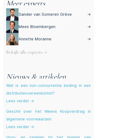
Meer experts
Sander van Someren Gréve
→
Mees Bloembergen
→
Annette Moranne
→
Bekijk alle experts →
Nieuws & artikelen
Wat is een non-concurrentie beding in een
distributieovereenkomst?
Lees verder →
Geschil over het Weens Koopverdrag in
algemene voorwaarden
Lees verder →
Voor- en nadelen bij het leggen van