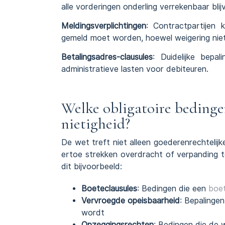
alle vorderingen onderling verrekenbaar bli
Meldingsverplichtingen
: Contractpartijen
gemeld moet worden, hoewel weigering niet 
Betalingsadres-clausules
: Duidelijke bepa
administratieve lasten voor debiteuren.
Welke obligatoire beding
nietigheid?
De wet treft niet alleen goederenrechtelij
ertoe strekken overdracht of verpanding t
dit bijvoorbeeld:
Boeteclausules
: Bedingen die een
boe
Vervroegde opeisbaarheid
: Bepalingen
wordt
Opzeggingsrechten
: Bedingen die de 