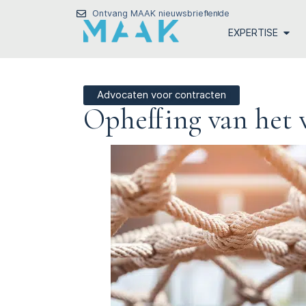
Ontvang MAAK nieuwsbrief
en
de
EXPERTISE
Advocaten voor contracten
Opheffing van het