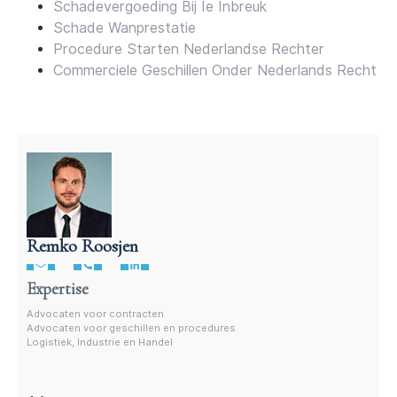
Schadevergoeding Bij Ie Inbreuk
Schade Wanprestatie
Procedure Starten Nederlandse Rechter
Commerciele Geschillen Onder Nederlands Recht
Remko Roosjen
Advocaat voor procedures
Expertise
Advocaten voor contracten
Advocaten voor geschillen en procedures
Logistiek, Industrie en Handel