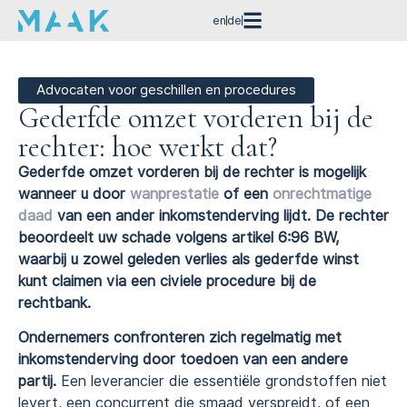
en
de
Advocaten voor geschillen en procedures
Gederfde omzet vorderen bij de
rechter: hoe werkt dat?
Gederfde omzet vorderen bij de rechter is mogelijk
wanneer u door
wanprestatie
of een
onrechtmatige
daad
van een ander inkomstenderving lijdt. De rechter
beoordeelt uw schade volgens artikel 6:96 BW,
waarbij u zowel geleden verlies als gederfde winst
kunt claimen via een civiele procedure bij de
rechtbank.
Ondernemers confronteren zich regelmatig met
inkomstenderving door toedoen van een andere
partij.
Een leverancier die essentiële grondstoffen niet
levert, een concurrent die smaad verspreidt, of een