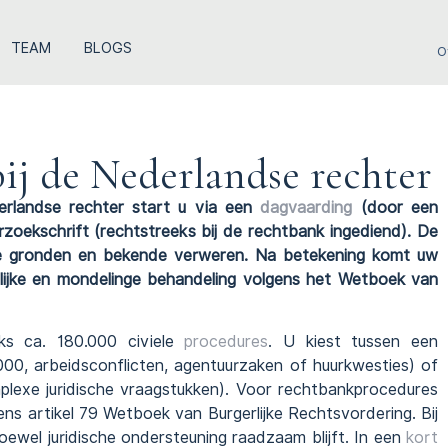
TEAM
BLOGS
O
bij de Nederlandse rechter
rlandse rechter start u via een
dagvaarding
(door een
oekschrift (rechtstreeks bij de rechtbank ingediend). De
he gronden en bekende verweren. Na betekening komt uw
telijke en mondelinge behandeling volgens het Wetboek van
jks ca. 180.000 civiele
procedures
. U kiest tussen een
00, arbeidsconflicten, agentuurzaken of huurkwesties) of
plexe juridische vraagstukken). Voor rechtbankprocedures
ens artikel 79 Wetboek van Burgerlijke Rechtsvordering. Bij
hoewel juridische ondersteuning raadzaam blijft. In een
kort