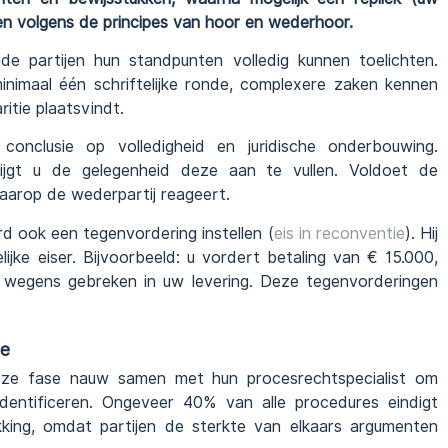
gen volgens de principes van hoor en wederhoor.
ide partijen hun standpunten volledig kunnen toelichten.
nimaal één schriftelijke ronde, complexere zaken kennen
itie plaatsvindt.
onclusie op volledigheid en juridische onderbouwing.
ijgt u de gelegenheid deze aan te vullen. Voldoet de
aarop de wederpartij reageert.
d ook een tegenvordering instellen (
eis in reconventie
). Hij
ijke eiser. Bijvoorbeeld: u vordert betaling van € 15.000,
 wegens gebreken in uw levering. Deze tegenvorderingen
se
ze fase nauw samen met hun procesrechtspecialist om
dentificeren. Ongeveer 40% van alle procedures eindigt
ikking, omdat partijen de sterkte van elkaars argumenten