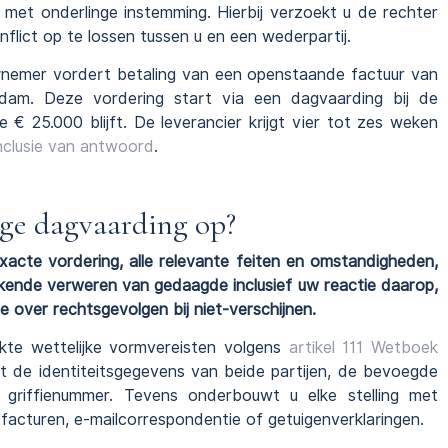
 met onderlinge instemming. Hierbij verzoekt u de rechter
flict op te lossen tussen u en een wederpartij.
emer vordert betaling van een openstaande factuur van
rdam. Deze vordering start via een dagvaarding bij de
€ 25.000 blijft. De leverancier krijgt vier tot zes weken
clusie van antwoord
.
ige dagvaarding op?
acte vordering, alle relevante feiten en omstandigheden,
ekende verweren van gedaagde inclusief uw reactie daarop,
over rechtsgevolgen bij niet-verschijnen.
kte wettelijke vormvereisten volgens
artikel 111 Wetboek
t de identiteitsgegevens van beide partijen, de bevoegde
 griffienummer. Tevens onderbouwt u elke stelling met
 facturen, e-mailcorrespondentie of getuigenverklaringen.