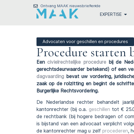
Ontvang MAAK nieuwsbrief
en
de
EXPERTISE
Advocaten voor geschillen en procedures
Procedure starten 
Een
civielrechtelijke procedure
bij de Nede
gerechtsdeurwaarder betekend) of een verz
dagvaarding
bevat uw vordering, juridisc
zaak op de rolzitting en begint de schrif
Burgerlijke Rechtsvordering.
De Nederlandse rechter behandelt jaarli
kantonrechter (bij o.a.
geschillen
tot € 25.0
de rechtbank (bij hogere bedragen of com
is bijstand van een advocaat verplicht volg
de kantonrechter mag u zelf
procederen
, 