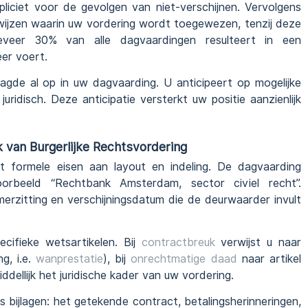
ciet voor de gevolgen van niet-verschijnen. Vervolgens
 wijzen waarin uw vordering wordt toegewezen, tenzij deze
eveer 30% van alle dagvaardingen resulteert in een
er voert.
de al op in uw dagvaarding. U anticipeert op mogelijke
ridisch. Deze anticipatie versterkt uw positie aanzienlijk
 van Burgerlijke Rechtsvordering
t formele eisen aan layout en indeling. De dagvaarding
orbeeld “Rechtbank Amsterdam, sector civiel recht”.
rzitting en verschijningsdatum die de deurwaarder invult
cifieke wetsartikelen. Bij
contractbreuk
verwijst u naar
g, i.e.
wanprestatie
), bij
onrechtmatige daad
naar artikel
dellijk het juridische kader van uw vordering.
 bijlagen: het getekende contract, betalingsherinneringen,