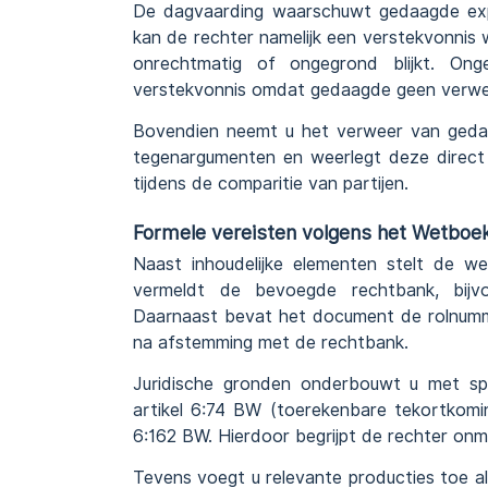
De dagvaarding waarschuwt gedaagde expli
kan de rechter namelijk een verstekvonnis
onrechtmatig of ongegrond blijkt. Ong
verstekvonnis omdat gedaagde geen verwe
Bovendien neemt u het verweer van gedaag
tegenargumenten en weerlegt deze direct ju
tijdens de comparitie van partijen.
Formele vereisten volgens het Wetboek
Naast inhoudelijke elementen stelt de we
vermeldt de bevoegde rechtbank, bijvo
Daarnaast bevat het document de rolnumme
na afstemming met de rechtbank.
Juridische gronden onderbouwt u met spe
artikel 6:74 BW (toerekenbare tekortkomin
6:162 BW. Hierdoor begrijpt de rechter onmid
Tevens voegt u relevante producties toe als