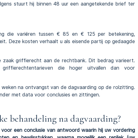
gens stuurt hij binnen 48 uur een aangetekende brief ter
ng die variëren tussen € 85 en € 125 per betekening,
eit. Deze kosten verhaalt u als eisende partij op gedaagde
 zaak griffierecht aan de rechtbank. Dit bedrag varieert.
griffierechtentarieven die hoger uitvallen dan voor
 weken na ontvangst van de dagvaarding op de rolzitting.
der met data voor conclusies en zittingen.
ijke behandeling na dagvaarding?
n voor een conclusie van antwoord waarin hij uw vordering
nten en bewijsstukken, waarna mogelijk een repliek (uw