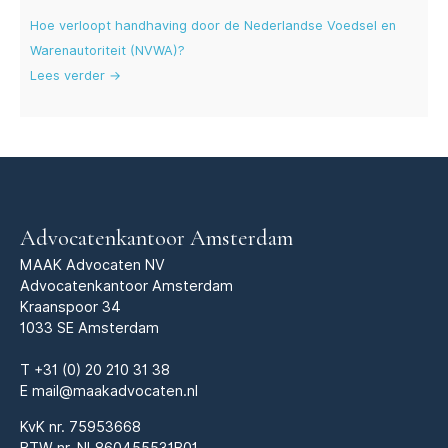
Hoe verloopt handhaving door de Nederlandse Voedsel en
Warenautoriteit (NVWA)?
Lees verder →
Advocatenkantoor Amsterdam
MAAK Advocaten NV
Advocatenkantoor Amsterdam
Kraanspoor 34
1033 SE Amsterdam
T
+31 (0) 20 210 31 38
E
mail@maakadvocaten.nl
KvK nr.
75953668
BTW nr. NL860455531B01