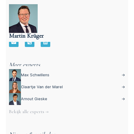
Martin Krüger
Advocaat Aansprakelijkheidsrecht – Martin Krüger
Meer experts
Max Schwillens
→
Claartje Van der Marel
→
Arnout Gieske
→
Bekijk alle experts →