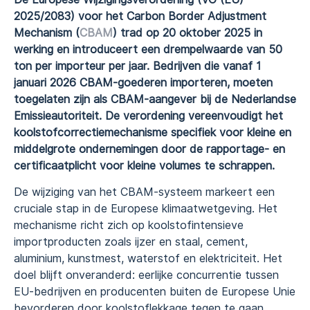
2025/2083) voor het Carbon Border Adjustment
Mechanism (
CBAM
) trad op 20 oktober 2025 in
werking en introduceert een drempelwaarde van 50
ton per importeur per jaar. Bedrijven die vanaf 1
januari 2026 CBAM-goederen importeren, moeten
toegelaten zijn als CBAM-aangever bij de Nederlandse
Emissieautoriteit. De verordening vereenvoudigt het
koolstofcorrectiemechanisme specifiek voor kleine en
middelgrote ondernemingen door de rapportage- en
certificaatplicht voor kleine volumes te schrappen.
De wijziging van het CBAM-systeem markeert een
cruciale stap in de Europese klimaatwetgeving. Het
mechanisme richt zich op koolstofintensieve
importproducten zoals ijzer en staal, cement,
aluminium, kunstmest, waterstof en elektriciteit. Het
doel blijft onveranderd: eerlijke concurrentie tussen
EU-bedrijven en producenten buiten de Europese Unie
bevorderen door koolstoflekkage tegen te gaan.