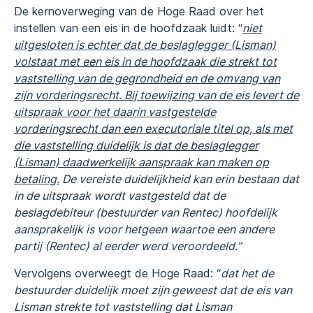
De kernoverweging van de Hoge Raad over het
instellen van een eis in de hoofdzaak luidt: “
niet
uitgesloten is echter dat de beslaglegger (Lisman)
volstaat met een eis in de hoofdzaak die strekt tot
vaststelling van de gegrondheid en de omvang van
zijn vorderingsrecht. Bij toewijzing van de eis levert de
uitspraak voor het daarin vastgestelde
vorderingsrecht dan een executoriale titel op, als met
die vaststelling duidelijk is dat de beslaglegger
(Lisman) daadwerkelijk aanspraak kan maken op
betaling.
De vereiste duidelijkheid kan erin bestaan dat
in de uitspraak wordt vastgesteld dat de
beslagdebiteur (bestuurder van Rentec) hoofdelijk
aansprakelijk is voor hetgeen waartoe een andere
partij (Rentec) al eerder werd veroordeeld.”
Vervolgens overweegt de Hoge Raad: “
dat het de
bestuurder duidelijk moet zijn geweest dat de eis van
Lisman strekte tot vaststelling dat Lisman