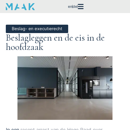
en
de
Beslag- en executierecht
Beslagleggen en de eis in de
hoofdzaak
In een
recent arrest van de Hoge Raad over