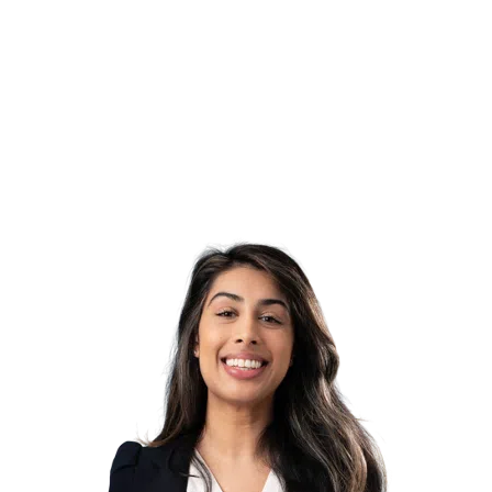
Deze functie biedt jou de kans om binnen ons
groeiende niche kantoor een wezenlijke bijdrage te
leveren aan de verdere groei en ontwikkeling van
zowel onze organisatie als onze medewerkers.
Uiteraard bieden wij uitstekende arbeidsvoorwaarden
die marktconform zijn.