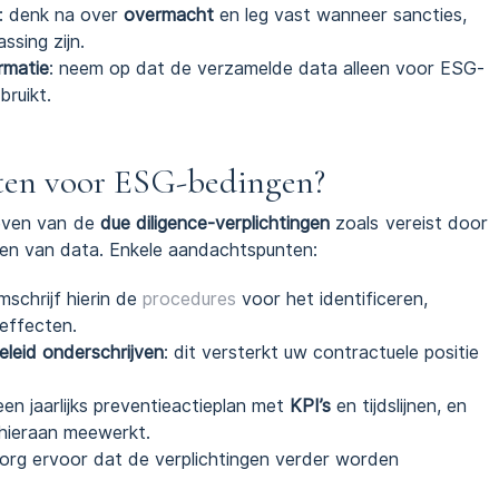
: denk na over
overmacht
en leg vast wanneer sancties,
ssing zijn.
rmatie
: neem op dat de verzamelde data alleen voor ESG-
ruikt.
ten voor ESG-bedingen?
leven van de
due diligence-verplichtingen
zoals vereist door
en van data. Enkele aandachtspunten:
mschrijf hierin de
procedures
voor het identificeren,
effecten.
leid onderschrijven
: dit versterkt uw contractuele positie
een jaarlijks preventieactieplan met
KPI’s
en tijdslijnen, en
hieraan meewerkt.
zorg ervoor dat de verplichtingen verder worden