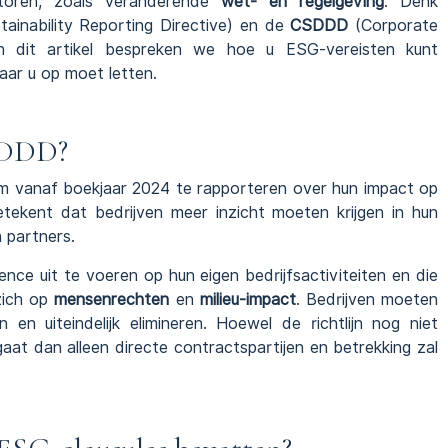
toren, zoals veranderende
wet- en regelgeving
. Denk
ainability Reporting Directive) en de
CSDDD
(Corporate
. In dit artikel bespreken we hoe u ESG-vereisten kunt
ar u op moet letten.
SDDD?
m vanaf boekjaar 2024 te rapporteren over hun impact op
etekent dat bedrijven meer inzicht moeten krijgen in hun
 partners.
ence uit te voeren op hun eigen bedrijfsactiviteiten en die
 zich op
mensenrechten
en
milieu-impact
. Bedrijven moeten
 en uiteindelijk elimineren. Hoewel de richtlijn nog niet
r gaat dan alleen directe contractspartijen en betrekking zal