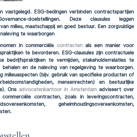
 vastgelegd. ESG-bedingen verbinden contractspartijen
ernance-doelstellingen. Deze clausules leggen
van milieu, maatschappij en goed bestuur. Een zorgvuldige
en naleving te waarborgen
genomen in commerciële
contracten
als een manier voor
praktijken te bevorderen. ESG-clausules zijn contractuele
e bedrijfspraktijken te vermijden, stakeholderrelaties te
e behalen en de naleving van regelgeving te waarborgen.
milieuaspecten (bijv. gebruik van specifieke producten of
arbeidsomstandigheden, mensenrechten) en bestuurlijke
tie). Ons
advocatenkantoor in Amsterdam
adviseert over
commerciële contracten, zoals in leveringscontracten,
idsovereenkomsten, geheimhoudingsovereenkomsten,
sten.
pstellen