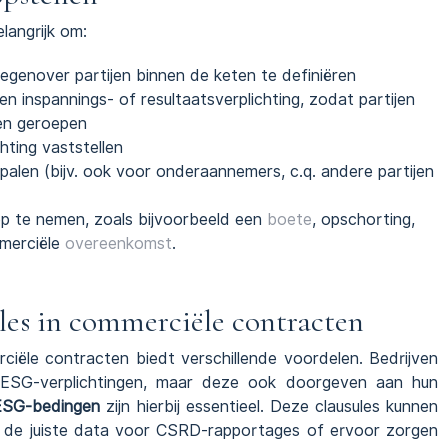
elangrijk om:
tegenover partijen binnen de keten te definiëren
n inspannings- of resultaatsverplichting, zodat partijen
en geroepen
hting vaststellen
epalen (bijv. ook voor onderaannemers, c.q. andere partijen
 te nemen, zoals bijvoorbeeld een
boete
, opschorting,
merciële
overeenkomst
.
es in commerciële contracten
iële contracten biedt verschillende voordelen. Bedrijven
 ESG-verplichtingen, maar deze ook doorgeven aan hun
ESG-bedingen
zijn hierbij essentieel. Deze clausules kunnen
an de juiste data voor CSRD-rapportages of ervoor zorgen