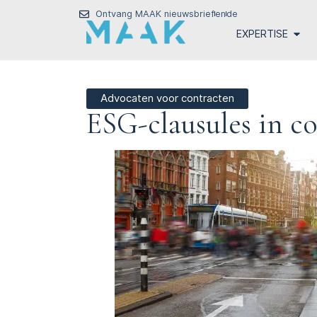
Ontvang MAAK nieuwsbrief
en
de
EXPERTISE
Advocaten voor contracten
ESG-clausules in c