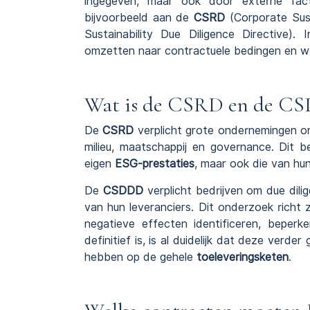
ingegeven, maar ook door externe fac
bijvoorbeeld aan de
CSRD
(Corporate Sust
Sustainability Due Diligence Directive)
omzetten naar contractuele bedingen en wa
Wat is de CSRD en de C
De
CSRD
verplicht grote ondernemingen o
milieu, maatschappij en governance. Dit b
eigen
ESG-prestaties
, maar ook die van hun
De
CSDDD
verplicht bedrijven om due dilig
van hun leveranciers. Dit onderzoek richt
negatieve effecten identificeren, beperken
definitief is, is al duidelijk dat deze verde
hebben op de gehele
toeleveringsketen
.