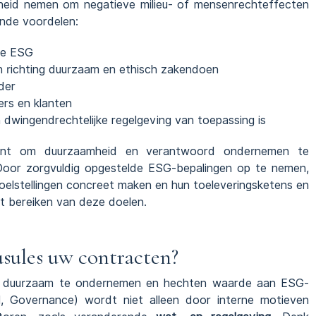
heid nemen om negatieve milieu- of mensenrechteffecten
nde voordelen:
 de ESG
 richting duurzaam en ethisch zakendoen
der
ers en klanten
n dwingendrechtelijke regelgeving van toepassing is
ument om duurzaamheid en verantwoord ondernemen te
Door zorgvuldig opgestelde ESG-bepalingen op te nemen,
oelstellingen concreet maken en hun toeleveringsketens en
et bereiken van deze doelen.
sules uw contracten?
om duurzaam te ondernemen en hechten waarde aan ESG-
l, Governance) wordt niet alleen door interne motieven