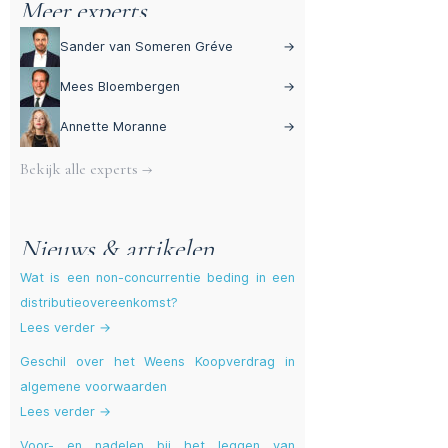
Meer experts
Sander van Someren Gréve
→
Mees Bloembergen
→
Annette Moranne
→
Bekijk alle experts →
Nieuws & artikelen
Wat is een non-concurrentie beding in een
distributieovereenkomst?
Lees verder →
Geschil over het Weens Koopverdrag in
algemene voorwaarden
Lees verder →
Voor- en nadelen bij het leggen van