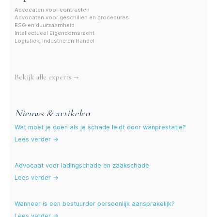
Advocaten voor contracten
Advocaten voor geschillen en procedures
ESG en duurzaamheid
Intellectueel Eigendomsrecht
Logistiek, Industrie en Handel
Meer experts
Bekijk alle experts →
Nieuws & artikelen
Wat moet je doen als je schade leidt door wanprestatie?
Lees verder →
Advocaat voor ladingschade en zaakschade
Lees verder →
Wanneer is een bestuurder persoonlijk aansprakelijk?
Lees verder →