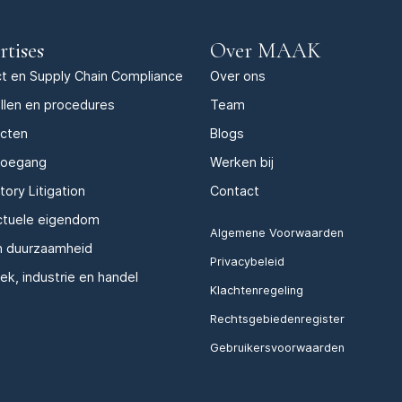
rtises
Over MAAK
t en Supply Chain Compliance
Over ons
llen en procedures
Team
acten
Blogs
toegang
Werken bij
tory Litigation
Contact
ectuele eigendom
Algemene Voorwaarden
n duurzaamheid
Privacybeleid
iek, industrie en handel
Klachtenregeling
Rechtsgebiedenregister
Gebruikersvoorwaarden