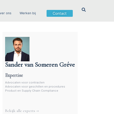
Contact
ver ons
Werken bij
Sander van Someren Gréve
Advocaat geschillen en procedures
Expertise
Advocaten voor contracten
Advocaten voor geschillen en procedures
Product en Supply Chain Compliance
Meer experts
Bekijk alle experts →