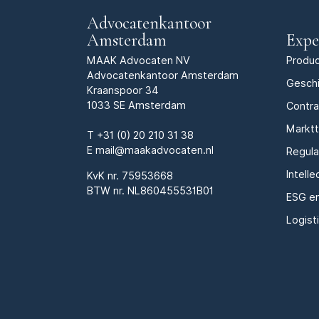
Advocatenkantoor
Amsterdam
Expe
MAAK Advocaten NV
Produc
Advocatenkantoor Amsterdam
Geschi
Kraanspoor 34
1033 SE Amsterdam
Contr
Markt
T
+31 (0) 20 210 31 38
E
mail@maakadvocaten.nl
Regula
Intell
KvK nr.
75953668
BTW nr. NL860455531B01
ESG e
Logist