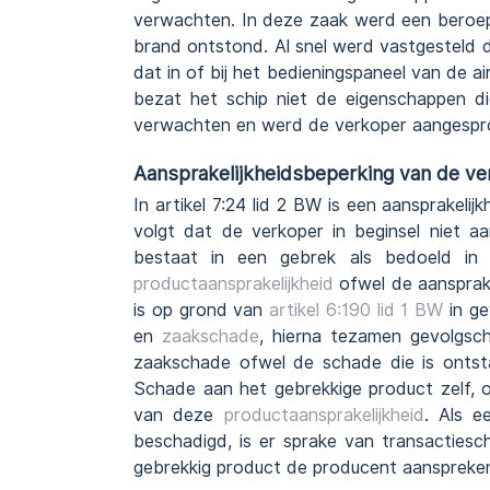
verwachten. In deze zaak werd een beroep 
brand ontstond. Al snel werd vastgesteld 
dat in of bij het bedieningspaneel van de a
bezat het schip niet de eigenschappen
verwachten en werd de verkoper aangespro
Aansprakelijkheidsbeperking van de ve
In artikel 7:24 lid 2 BW is een aansprakeli
volgt dat de verkoper in beginsel niet a
bestaat in een gebrek als bedoeld in
a
productaansprakelijkheid
ofwel de aansprak
is op grond van
artikel 6:190 lid 1 BW
in ge
en
zaakschade
, hierna tezamen gevolgsc
zaakschade ofwel de schade die is ontst
Schade aan het gebrekkige product zelf, 
van deze
productaansprakelijkheid
. Als e
beschadigd, is er sprake van transactie
gebrekkig product de producent aanspreke