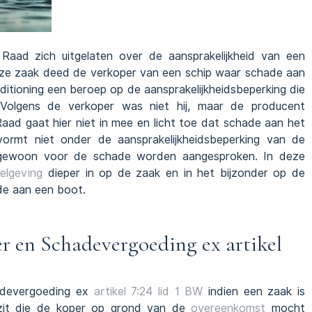
aad zich uitgelaten over de aansprakelijkheid van een
deze zaak deed de verkoper van een schip waar schade aan
itioning een beroep op de aansprakelijkheidsbeperking die
olgens de verkoper was niet hij, maar de producent
aad gaat hier niet in mee en licht toe dat schade aan het
ormt niet onder de aansprakelijkheidsbeperking van de
 gewoon voor de schade worden aangesproken. In deze
elgeving
dieper in op de zaak en in het bijzonder op de
ade aan een boot.
r en Schadevergoeding ex artikel
adevergoeding ex
artikel 7:24 lid 1 BW
indien een zaak is
ezit die de koper op grond van de
overeenkomst
mocht