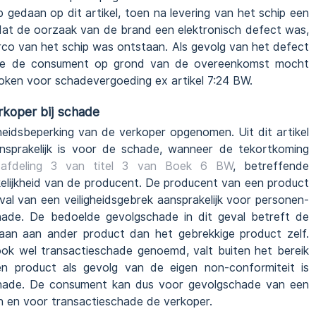
gedaan op dit artikel, toen na levering van het schip een
dat de oorzaak van de brand een elektronisch defect was,
irco van het schip was ontstaan. Als gevolg van het defect
 die de consument op grond van de overeenkomst mocht
ken voor schadevergoeding ex artikel 7:24 BW.
rkoper bij schade
jkheidsbeperking van de verkoper opgenomen. Uit dit artikel
ansprakelijk is voor de schade, wanneer de tekortkoming
fdeling 3 van titel 3 van Boek 6 BW
, betreffende
elijkheid van de producent. De producent van een product
val van een veiligheidsgebrek aansprakelijk voor personen-
hade. De bedoelde gevolgschade in dit geval betreft de
aan aan ander product dan het gebrekkige product zelf.
ook wel transactieschade genoemd, valt buiten het bereik
en product als gevolg van de eigen non-conformiteit is
schade. De consument kan dus voor gevolgschade van een
n en voor transactieschade de verkoper.