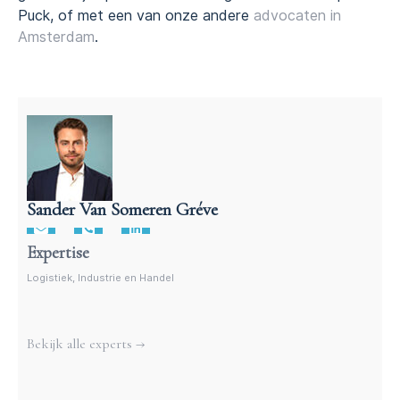
Puck, of met een van onze andere
advocaten in
Amsterdam
.
Sander Van Someren Gréve
Advocaat Vervoersrecht
Expertise
Logistiek, Industrie en Handel
Meer experts
Bekijk alle experts →