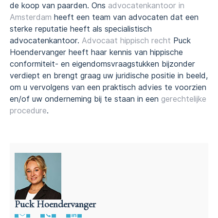
de koop van paarden. Ons
advocatenkantoor in
Amsterdam
heeft een team van advocaten dat een
sterke reputatie heeft als specialistisch
advocatenkantoor.
Advocaat hippisch recht
Puck
Hoendervanger heeft haar kennis van hippische
conformiteit- en eigendomsvraagstukken bijzonder
verdiept en brengt graag uw juridische positie in beeld,
om u vervolgens van een praktisch advies te voorzien
en/of uw onderneming bij te staan in een
gerechtelijke
procedure
.
Puck Hoendervanger
Advocaat hippisch recht | Puck Hoendervanger