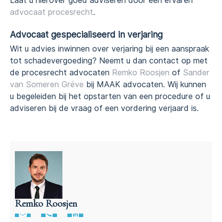
Laat u hierover goed adviseren door een ervaren
advocaat procesrecht
.
Advocaat gespecialiseerd in verjaring
Wit u advies inwinnen over verjaring bij een aanspraak
tot schadevergoeding? Neemt u dan contact op met
de procesrecht advocaten
Remko Roosjen
of
Sander
van Someren Gréve
bij MAAK advocaten. Wij kunnen
u begeleiden bij het opstarten van een procedure of u
adviseren bij de vraag of een vordering verjaard is.
Remko Roosjen
Advocaat contractenrecht