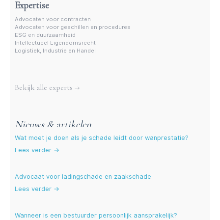
Expertise
Advocaten voor contracten
Advocaten voor geschillen en procedures
ESG en duurzaamheid
Intellectueel Eigendomsrecht
Logistiek, Industrie en Handel
Meer experts
Bekijk alle experts →
Nieuws & artikelen
Wat moet je doen als je schade leidt door wanprestatie?
Lees verder →
Advocaat voor ladingschade en zaakschade
Lees verder →
Wanneer is een bestuurder persoonlijk aansprakelijk?