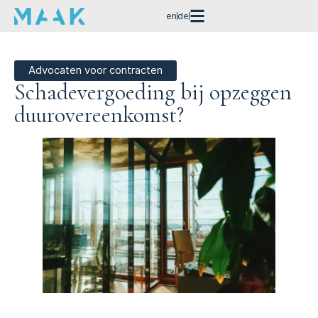
en
de
Advocaten voor contracten
Schadevergoeding bij opzeggen
duurovereenkomst?