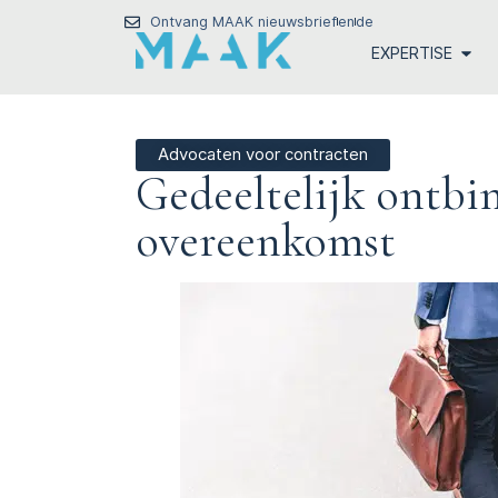
Ontvang MAAK nieuwsbrief
en
de
EXPERTISE
Advocaten voor contracten
Gedeeltelijk ontbi
overeenkomst