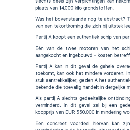
slechts deels zijn verplichtingen kan nako
plaats van 14.000 kilo grondstoffen.
Was het bovenstaande nog te abstract? Ter
van een tekortkoming die zich bij uitstek le
Partij A koopt een authentiek schip van par
Eén van de twee motoren van het schip
aangekocht en ingebouwd – kosten betref
Partij A kan in dit geval de gehele ove
toekomt, kan ook het mindere vorderen. In d
stuk aantrekkelijker, gezien A het authenti
bekende die toevallig handelt in dergelijke 
Als partij A slechts gedeeltelijke ontbin
verminderd. In dit geval zal bij een ge
koopprijs van EUR 550.000 in mindering wo
Een concreet voordeel hiervan kan zij