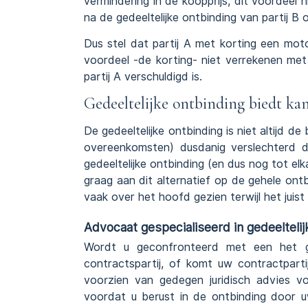
vermindering in de koopprijs, dit voordeel
na de gedeeltelijke ontbinding van partij B 
Dus stel dat partij A met korting een moto
voordeel -de korting- niet verrekenen met
partij A verschuldigd is.
Gedeeltelijke ontbinding biedt ka
De gedeeltelijke ontbinding is niet altijd de
overeenkomsten) dusdanig verslechterd d
gedeeltelijke ontbinding (en dus nog tot el
graag aan dit alternatief op de gehele ont
vaak over het hoofd gezien terwijl het jui
Advocaat gespecialiseerd in gedeeltelij
Wordt u geconfronteerd met een het g
contractspartij, of komt uw contractpartij
voorzien van gedegen juridisch advies vo
voordat u berust in de ontbinding door u