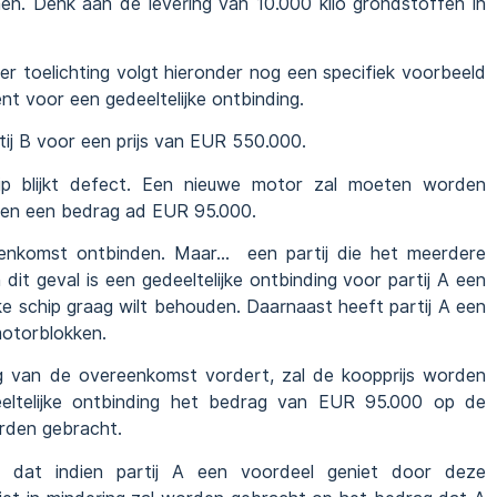
men. Denk aan de levering van 10.000 kilo grondstoffen in
 toelichting volgt hieronder nog een specifiek voorbeeld
ent voor een gedeeltelijke ontbinding.
tij B voor een prijs van EUR 550.000.
 blijkt defect. Een nieuwe motor zal moeten worden
fen een bedrag ad EUR 95.000.
reenkomst ontbinden. Maar… een partij die het meerdere
it geval is een gedeeltelijke ontbinding voor partij A een
eke schip graag wilt behouden. Daarnaast heeft partij A een
motorblokken.
ding van de overeenkomst vordert, zal de koopprijs worden
deeltelijke ontbinding het bedrag van EUR 95.000 op de
rden gebracht.
n dat indien partij A een voordeel geniet door deze