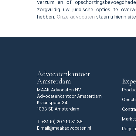
verzuim en of opschortingsbevoegdhede
zorgvuldig uw juridische opties te ove
hebben.
Onze advocaten
staan u hierin uite
Advocatenkantoor
Amsterdam
Expe
MAAK Advocaten NV
Produc
Advocatenkantoor Amsterdam
Geschi
Kraanspoor 34
1033 SE Amsterdam
Contr
Markt
T
+31 (0) 20 210 31 38
E
mail@maakadvocaten.nl
Regula