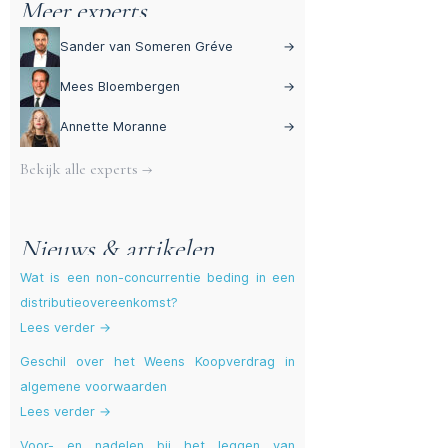
Meer experts
Sander van Someren Gréve
→
Mees Bloembergen
→
Annette Moranne
→
Bekijk alle experts →
Nieuws & artikelen
Wat is een non-concurrentie beding in een
distributieovereenkomst?
Lees verder →
Geschil over het Weens Koopverdrag in
algemene voorwaarden
Lees verder →
Voor- en nadelen bij het leggen van