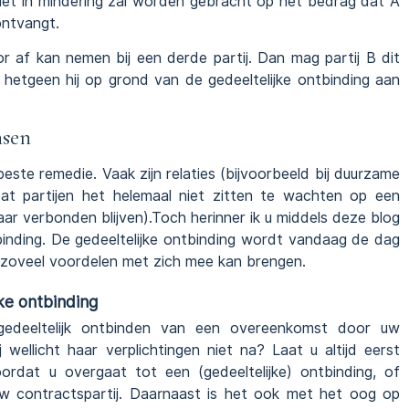
 niet in mindering zal worden gebracht op het bedrag dat A
ontvangt.
r af kan nemen bij een derde partij. Dan mag partij B dit
 hetgeen hij op grond van de gedeeltelijke ontbinding aan
nsen
 beste remedie. Vaak zijn relaties (bijvoorbeeld bij duurzame
at partijen het helemaal niet zitten te wachten op een
kaar verbonden blijven).Toch herinner ik u middels deze blog
binding. De gedeeltelijke ontbinding wordt vandaag de dag
st zoveel voordelen met zich mee kan brengen.
ke ontbinding
edeeltelijk ontbinden van een overeenkomst door uw
 wellicht haar verplichtingen niet na? Laat u altijd eerst
ordat u overgaat tot een (gedeeltelijke) ontbinding, of
w contractspartij. Daarnaast is het ook met het oog op