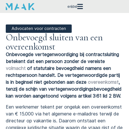
en
de
Advocaten voor contracten
Onbevoegd sluiten van een
overeenkomst
Onbevoegde vertegenwoordiging bij contractsluiting
betekent dat een persoon zonder de vereiste
volmacht
of statutaire bevoegdheid namens een
rechtspersoon handelt. De vertegenwoordigde partij
is in beginsel niet gebonden aan deze
overeenkomst
,
tenzij de schijn van vertegenwoordigingsbevoegdheid
kan worden aangetoond volgens artikel 3:61 lid 2 BW.
Een werknemer tekent per ongeluk een overeenkomst
van € 15.000 via het algemene e-mailadres terwijl de
directeur op vakantie is. Daarom ontstaat een
complexe juridische situatie waarin de vraag rijst of de