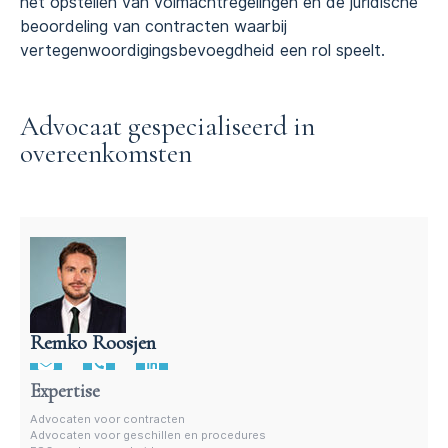
het opstellen van volmachtregelingen en de juridische
beoordeling van contracten waarbij
vertegenwoordigingsbevoegdheid een rol speelt.
Advocaat gespecialiseerd in
overeenkomsten
Remko Roosjen
Advocaat contractenrecht
Expertise
Advocaten voor contracten
Advocaten voor geschillen en procedures