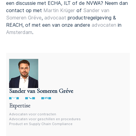
een discussie met ECHA, ILT of de NVWA? Neem dan
contact op met
Martin Krüger
of
Sander van
Someren Gréve
,
advocaat
productregelgeving &
REACH, of met een van onze andere
advocaten
in
Amsterdam
.
Sander van Someren Gréve
Advocaat geschillen en procedures
Expertise
Advocaten voor contracten
Advocaten voor geschillen en procedures
Product en Supply Chain Compliance