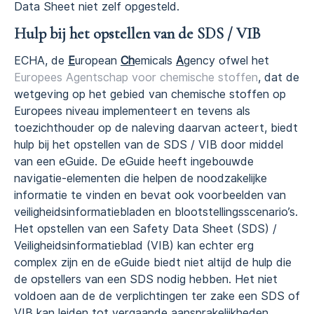
Data Sheet niet zelf opgesteld.
Hulp bij het opstellen van de SDS / VIB
ECHA, de
E
uropean
Ch
emicals
A
gency ofwel het
Europees Agentschap voor
chemische
stoffen
, dat de
wetgeving op het gebied van chemische stoffen op
Europees niveau implementeert en tevens als
toezichthouder op de naleving daarvan acteert, biedt
hulp bij het opstellen van de SDS / VIB door middel
van een eGuide. De eGuide heeft ingebouwde
navigatie-elementen die helpen de noodzakelijke
informatie te vinden en bevat ook voorbeelden van
veiligheidsinformatiebladen en blootstellingsscenario’s.
Het opstellen van een Safety Data Sheet (SDS) /
Veiligheidsinformatieblad (VIB) kan echter erg
complex zijn en de eGuide biedt niet altijd de hulp die
de opstellers van een SDS nodig hebben. Het niet
voldoen aan de de verplichtingen ter zake een SDS of
VIB kan leiden tot vergaande aansprakelijkheden