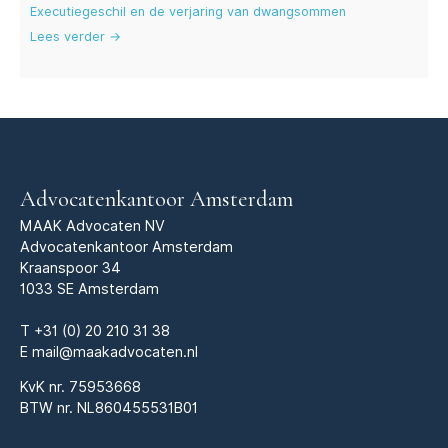
Executiegeschil en de verjaring van dwangsommen
Lees verder →
Advocatenkantoor Amsterdam
MAAK Advocaten NV
Advocatenkantoor Amsterdam
Kraanspoor 34
1033 SE Amsterdam
T
+31 (0) 20 210 31 38
E
mail@maakadvocaten.nl
KvK nr.
75953668
BTW nr. NL860455531B01