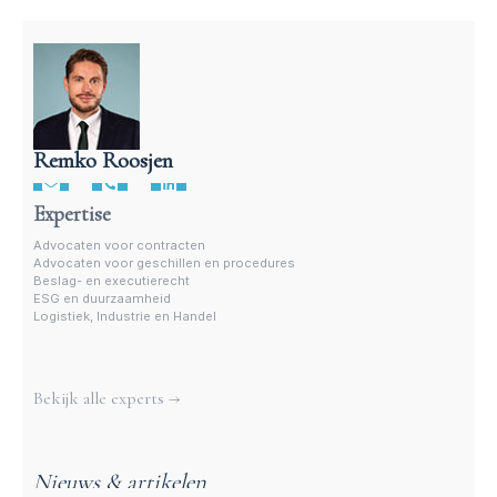
Remko Roosjen
Advocaat beslag- en executierecht • Remko Roosjen
Expertise
Advocaten voor contracten
Advocaten voor geschillen en procedures
Beslag- en executierecht
ESG en duurzaamheid
Logistiek, Industrie en Handel
Meer experts
Bekijk alle experts →
Nieuws & artikelen