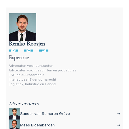
Remko Roosjen
Advocaat contractenrecht
Expertise
Advocaten voor contracten
Advocaten voor geschillen en procedures
ESG en duurzaamheid
Intellectueel Eigendomsrecht
Logistiek, Industrie en Handel
Meer experts
Sander van Someren Gréve
→
Mees Bloembergen
→