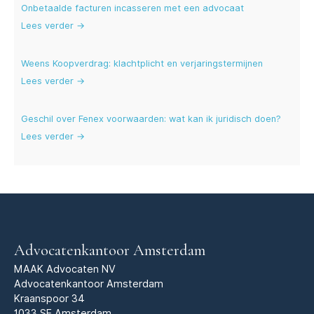
Onbetaalde facturen incasseren met een advocaat
Lees verder →
Weens Koopverdrag: klachtplicht en verjaringstermijnen
Lees verder →
Geschil over Fenex voorwaarden: wat kan ik juridisch doen?
Lees verder →
Advocatenkantoor Amsterdam
MAAK Advocaten NV
Advocatenkantoor Amsterdam
Kraanspoor 34
1033 SE Amsterdam