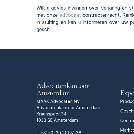
Wilt u advies inwinnen over verjaring en 
met onze
advocaat
contractenrecht, Remko
in stuiting en kan u informeren over uw p
geschil.
Advocatenkantoor
Amsterdam
Expe
MAAK Advocaten NV
Produc
Advocatenkantoor Amsterdam
Geschi
Kraanspoor 34
1033 SE Amsterdam
Contr
Markt
T
+31 (0) 20 210 31 38