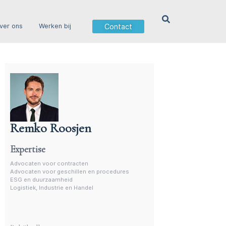
Contact
ver ons
Werken bij
Remko Roosjen
Incasso advocaat
Expertise
Advocaten voor contracten
Advocaten voor geschillen en procedures
ESG en duurzaamheid
Logistiek, Industrie en Handel
Meer experts