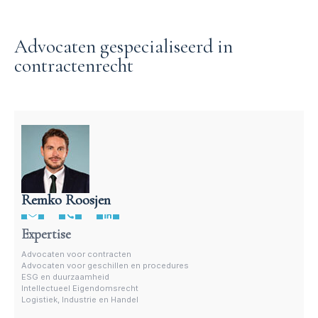
Advocaten gespecialiseerd in
contractenrecht
Remko Roosjen
Advocaat contractenrecht
Expertise
Advocaten voor contracten
Advocaten voor geschillen en procedures
ESG en duurzaamheid
Intellectueel Eigendomsrecht
Logistiek, Industrie en Handel