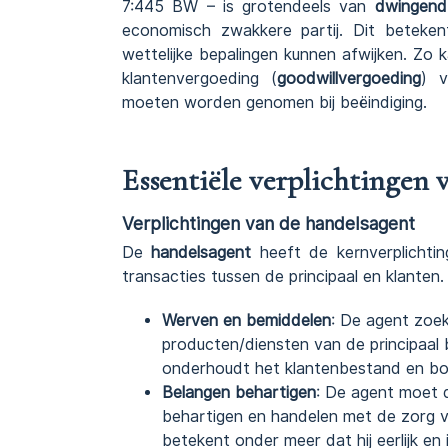
7:445 BW – is grotendeels van
dwingend
economisch zwakkere partij. Dit beteke
wettelijke bepalingen kunnen afwijken. Zo
klantenvergoeding (
goodwillvergoeding
) v
moeten worden genomen bij beëindiging.
Essentiële verplichtingen 
Verplichtingen van de handelsagent
De
handelsagent
heeft de kernverplichti
transacties tussen de principaal en klante
Werven en bemiddelen
: De agent zoek
producten/diensten van de principaal b
onderhoudt het klantenbestand en bou
Belangen behartigen
: De agent moet 
behartigen en handelen met de zorg v
betekent onder meer dat hij eerlijk e