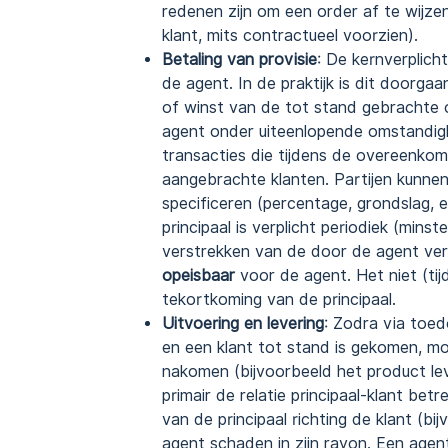
redenen zijn om een order af te wijzen
klant, mits contractueel voorzien).
Betaling van provisie
: De kernverplicht
de agent. In de praktijk is dit doorg
of winst van de tot stand gebrachte 
agent onder uiteenlopende omstandigh
transacties die tijdens de overeenko
aangebrachte klanten. Partijen kunnen
specificeren (percentage, grondslag, 
principaal is verplicht periodiek (min
verstrekken van de door de agent ver
opeisbaar
voor de agent. Het niet (tij
tekortkoming van de principaal.
Uitvoering en levering
: Zodra via toe
en een klant tot stand is gekomen, mo
nakomen (bijvoorbeeld het product lev
primair de relatie principaal-klant be
van de principaal richting de klant (bi
agent schaden in zijn rayon. Een agent 