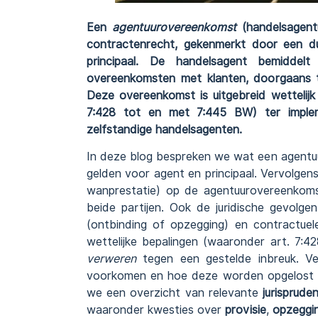
Een
agentuurovereenkomst
(handelsagent
contractenrecht, gekenmerkt door een 
principaal. De handelsagent bemidde
overeenkomsten met klanten, doorgaans t
Deze overeenkomst is uitgebreid wettelijk
7:428 tot en met 7:445 BW) ter implem
zelfstandige handelsagenten.
In deze blog bespreken we wat een agentuu
gelden voor agent en principaal. Vervolg
wanprestatie) op de agentuurovereenkom
beide partijen. Ook de juridische gevolge
(ontbinding of opzegging) en contractue
wettelijke bepalingen (waaronder art. 7:4
verweren
tegen een gestelde inbreuk. Ver
voorkomen en hoe deze worden opgelost (
we een overzicht van relevante
jurispruden
waaronder kwesties over
provisie
,
opzeggi