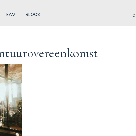
TEAM
BLOGS
O
entuurovereenkomst