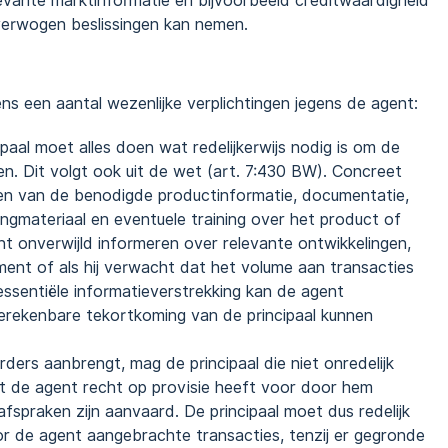
elevante marktinformatie en bijvoorbeeld creditwaardigheid
overwogen beslissingen kan nemen.
s een aantal wezenlijke verplichtingen jegens de agent:
ipaal moet alles doen wat redelijkerwijs nodig is om de
en. Dit volgt ook uit de wet (art. 7:430 BW). Concreet
ien van de benodigde productinformatie, documentatie,
ingmateriaal en eventuele training over het product of
nt onverwijld informeren over relevante ontwikkelingen,
iment of als hij verwacht dat het volume aan transacties
 essentiële informatieverstrekking kan de agent
oerekenbare tekortkoming van de principaal kunnen
rders aanbrengt, mag de principaal die niet onredelijk
at de agent recht op provisie heeft voor door hem
spraken zijn aanvaard. De principaal moet dus redelijk
r de agent aangebrachte transacties, tenzij er gegronde