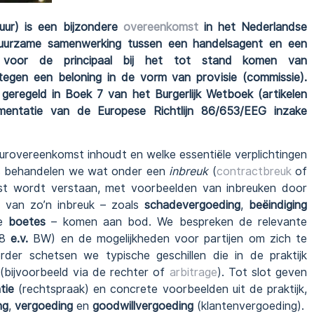
uur) is een bijzondere
overeenkomst
in het Nederlandse
duurzame samenwerking tussen een handelsagent en een
lt voor de principaal bij het tot stand komen van
egen een beloning in de vorm van provisie (commissie).
 geregeld in Boek 7 van het Burgerlijk Wetboek (artikelen
entatie van de Europese Richtlijn 86/653/EEG inzake
rovereenkomst inhoudt en welke essentiële verplichtingen
ens behandelen we wat onder een
inbreuk
(
contractbreuk
of
st wordt verstaan, met voorbeelden van inbreuken door
n van zo’n inbreuk – zoals
schadevergoeding
,
beëindiging
le
boetes
– komen aan bod. We bespreken de relevante
28
e.v.
BW) en de mogelijkheden voor partijen om zich te
der schetsen we typische geschillen die in de praktijk
bijvoorbeeld via de rechter of
arbitrage
). Tot slot geven
tie
(rechtspraak) en concrete voorbeelden uit de praktijk,
ng
,
vergoeding
en
goodwillvergoeding
(klantenvergoeding).