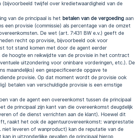
 (bijvoorbeeld twijfel over kredietwaardigheid van de
ing van de principaal is het
betalen van de vergoeding
aan
aans een provisie (commissie) als percentage van de omzet
overeenkomsten. De wet (art. 7:431 BW e.v.) geeft de
eden recht op provisie, bijvoorbeeld ook voor
mst tot stand komen met door de agent eerder
 de hoogte en reikwijdte van de provisie in het contract
eventuele uitzondering voor oninbare vorderingen, etc.). De
stens maandelijks) een gespecificeerde opgave te
diende provisie. Op dat moment wordt de provisie ook
dig) betalen van verschuldigde provisie is een ernstige
doen van de agent een overeenkomst tussen de principaal
et de principaal zijn kant van die overeenkomst deugdelijk
eren of de dienst verrichten aan de klant). Hoewel dit
treft, raakt het ook de agentuurovereenkomst: wanprestatie
jv. niet leveren of wanproduct) kan de reputatie van de
kan in uitzonderlijke gevallen de principaal hierop