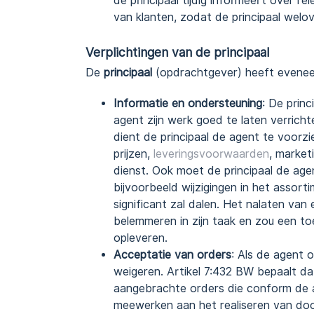
de principaal tijdig informeert over r
van klanten, zodat de principaal wel
Verplichtingen van de principaal
De
principaal
(opdrachtgever) heeft eveneen
Informatie en ondersteuning
: De princ
agent zijn werk goed te laten verricht
dient de principaal de agent te voorz
prijzen,
leveringsvoorwaarden
, market
dienst. Ook moet de principaal de age
bijvoorbeeld wijzigingen in het assort
significant zal dalen. Het nalaten van
belemmeren in zijn taak en zou een t
opleveren.
Acceptatie van orders
: Als de agent o
weigeren. Artikel 7:432 BW bepaalt d
aangebrachte orders die conform de af
meewerken aan het realiseren van doo