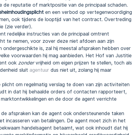
e de reputatie of marktpositie van de principaal schaden.
eheimhoudingsplicht
en een verbod op vertegenwoordiging
n, ook tijdens de looptijd van het contract. Overtreding
e (zie verder).
nt redelijke instructies van de principaal omtrent
acht te nemen, voor zover deze niet afdoen aan zijn
 ondergeschikte is, zal hij meestal afspraken hebben over
welke voorwaarden hij mag aanbieden. Het Hof van Justitie
gent ook
zonder
vrijheid om eigen prijzen te stellen, toch als
ndenheid sluit
agentuur
dus niet uit, zolang hij maar
 plicht om regelmatig verslag te doen van zijn activiteiten
oudt in dat hij behaalde orders of contacten rapporteert,
de marktontwikkelingen en de door de agent verrichte
an de afspraken kan de agent ook ondersteunende taken
het incasseren van betalingen. De agent moet zich in het
 bekwaam handelsagent betaamt, wat ook inhoudt dat hij