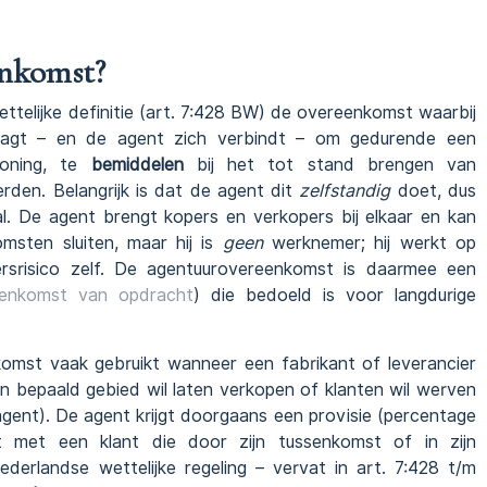
enkomst?
telijke definitie (art. 7:428 BW) de overeenkomst waarbij
raagt – en de agent zich verbindt – om gedurende een
loning, te
bemiddelen
bij het tot stand brengen van
rden. Belangrijk is dat de agent dit
zelfstandig
doet, dus
l. De agent brengt kopers en verkopers bij elkaar en kan
msten sluiten, maar hij is
geen
werknemer; hij werkt op
rsrisico zelf. De agentuurovereenkomst is daarmee een
enkomst van opdracht
) die bedoeld is voor langdurige
komst vaak gebruikt wanneer een fabrikant of leverancier
een bepaald gebied wil laten verkopen of klanten wil werven
gent). De agent krijgt doorgaans een provisie (percentage
met een klant die door zijn tussenkomst of in zijn
rlandse wettelijke regeling – vervat in art. 7:428 t/m