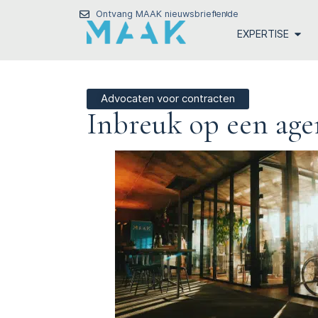
Ontvang MAAK nieuwsbrief
en
de
EXPERTISE
Advocaten voor contracten
Inbreuk op een ag