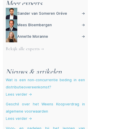
Meer experts
Sander van Someren Gréve
→
Mees Bloembergen
→
Annette Moranne
→
Bekijk alle experts →
Nieuws & artikelen
Wat is een non-concurrentie beding in een
distributieovereenkomst?
Lees verder →
Geschil over het Weens Koopverdrag in
algemene voorwaarden
Lees verder →
Voor- en nadelen bij het leggen van