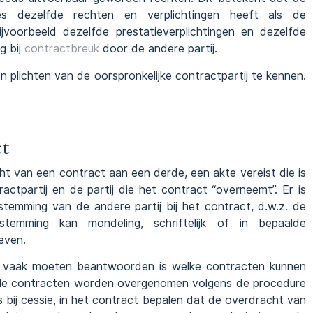
cies dezelfde rechten en verplichtingen heeft als de
bijvoorbeeld dezelfde prestatieverplichtingen en dezelfde
g bij
contractbreuk
door de andere partij.
en plichten van de oorspronkelijke contractpartij te kennen.
ct
t van een contract aan een derde, een akte vereist die is
ctpartij en de partij die het contract “overneemt”. Er is
temming van de andere partij bij het contract, d.w.z. de
oestemming kan mondeling, schriftelijk of in bepaalde
even.
n vaak moeten beantwoorden is welke contracten kunnen
lle contracten worden overgenomen volgens de procedure
ls bij cessie, in het contract bepalen dat de overdracht van