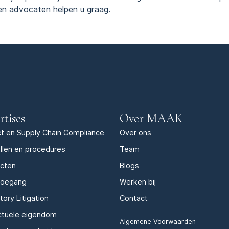
en advocaten helpen u graag.
rtises
Over MAAK
t en Supply Chain Compliance
Over ons
llen en procedures
Team
acten
Blogs
toegang
Werken bij
tory Litigation
Contact
ectuele eigendom
Algemene Voorwaarden