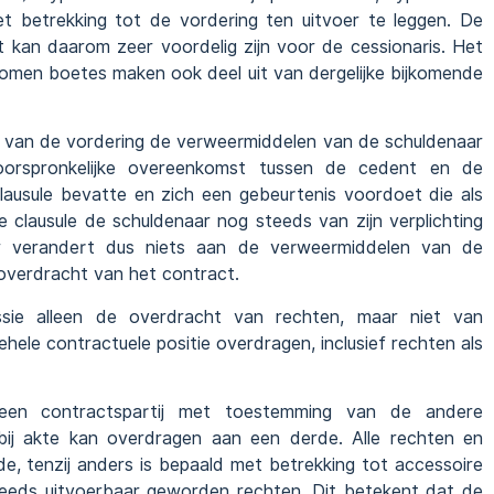
et betrekking tot de vordering ten uitvoer te leggen. De
ht kan daarom zeer voordelig zijn voor de cessionaris. Het
omen boetes maken ook deel uit van dergelijke bijkomende
van de vordering de verweermiddelen van de schuldenaar
oorspronkelijke overeenkomst tussen de cedent en de
lausule bevatte en zich een gebeurtenis voordoet die als
clausule de schuldenaar nog steeds van zijn verplichting
er verandert dus niets aan de verweermiddelen van de
verdracht van het contract.
ssie alleen de overdracht van rechten, maar niet van
ehele contractuele positie overdragen, inclusief rechten als
een contractspartij met toestemming van de andere
e bij akte kan overdragen aan een derde. Alle rechten en
de, tenzij anders is bepaald met betrekking tot accessoire
reeds uitvoerbaar geworden rechten. Dit betekent dat de