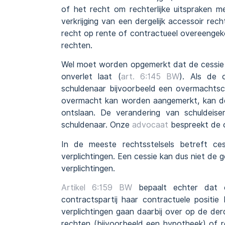
of het recht om rechterlijke uitspraken m
verkrijging van een dergelijk accessoir rec
recht op rente of contractueel overeengek
rechten.
Wel moet worden opgemerkt dat de cessie 
onverlet laat (
art. 6:145 BW
). Als de 
schuldenaar bijvoorbeeld een overmachtsc
overmacht kan worden aangemerkt, kan de 
ontslaan. De verandering van schuldeis
schuldenaar. Onze
advocaat
bespreekt de o
In de meeste rechtsstelsels betreft ce
verplichtingen. Een cessie kan dus niet de g
verplichtingen.
Artikel 6:159 BW
bepaalt echter dat 
contractspartij haar contractuele positi
verplichtingen gaan daarbij over op de der
rechten (bijvoorbeeld een hypotheek) of 