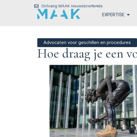
Ontvang MAAK nieuwsbrief
en
de
EXPERTISE
Advocaten voor geschillen en procedures
Hoe draag je een v