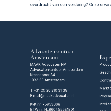
overdracht van een vordering? Onze ervar
Advocatenkantoor
Amsterdam
Expe
MAAK Advocaten NV
Produc
Advocatenkantoor Amsterdam
Geschi
Kraanspoor 34
1033 SE Amsterdam
Contr
Markt
T
+31 (0) 20 210 31 38
E
mail@maakadvocaten.nl
Regula
Intell
KvK nr.
75953668
BTW nr. NL860455531B01