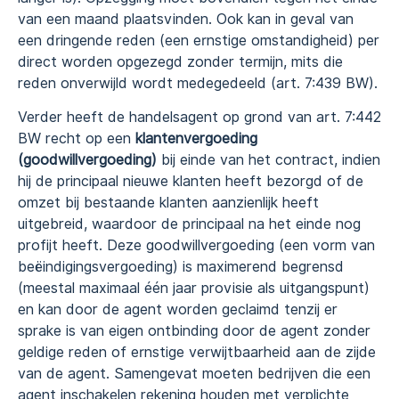
van een maand plaatsvinden. Ook kan in geval van
een dringende reden (een ernstige omstandigheid) per
direct worden opgezegd zonder termijn, mits die
reden onverwijld wordt medegedeeld (art. 7:439 BW).
Verder heeft de handelsagent op grond van art. 7:442
BW recht op een
klantenvergoeding
(goodwillvergoeding)
bij einde van het contract, indien
hij de principaal nieuwe klanten heeft bezorgd of de
omzet bij bestaande klanten aanzienlijk heeft
uitgebreid, waardoor de principaal na het einde nog
profijt heeft. Deze goodwillvergoeding (een vorm van
beëindigingsvergoeding) is maximerend begrensd
(meestal maximaal één jaar provisie als uitgangspunt)
en kan door de agent worden geclaimd tenzij er
sprake is van eigen ontbinding door de agent zonder
geldige reden of ernstige verwijtbaarheid aan de zijde
van de agent. Samengevat moeten bedrijven die een
agent inschakelen rekening houden met verplichte