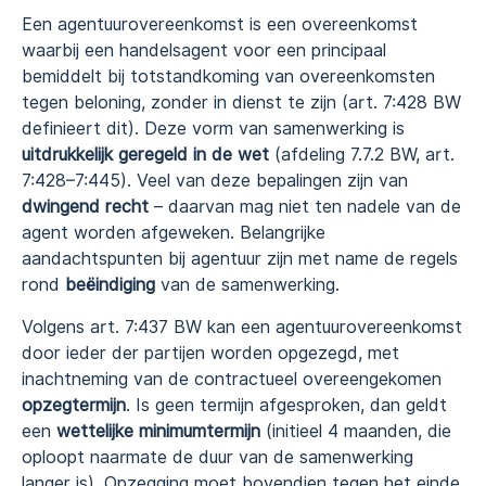
Een agentuurovereenkomst is een overeenkomst
waarbij een handelsagent voor een principaal
bemiddelt bij totstandkoming van overeenkomsten
tegen beloning, zonder in dienst te zijn (art. 7:428 BW
definieert dit). Deze vorm van samenwerking is
uitdrukkelijk geregeld in de wet
(afdeling 7.7.2 BW, art.
7:428–7:445). Veel van deze bepalingen zijn van
dwingend recht
– daarvan mag niet ten nadele van de
agent worden afgeweken. Belangrijke
aandachtspunten bij agentuur zijn met name de regels
rond
beëindiging
van de samenwerking.
Volgens art. 7:437 BW kan een agentuurovereenkomst
door ieder der partijen worden opgezegd, met
inachtneming van de contractueel overeengekomen
opzegtermijn
. Is geen termijn afgesproken, dan geldt
een
wettelijke minimumtermijn
(initieel 4 maanden, die
oploopt naarmate de duur van de samenwerking
langer is). Opzegging moet bovendien tegen het einde