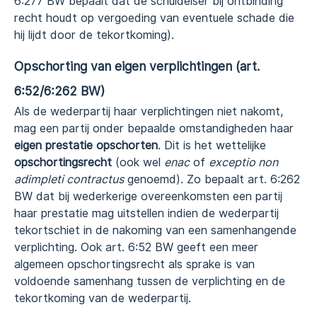
6:277 BW bepaalt dat de schuldeiser bij ontbinding
recht houdt op vergoeding van eventuele schade die
hij lijdt door de tekortkoming).
Opschorting van eigen verplichtingen (art.
6:52/6:262 BW)
Als de wederpartij haar verplichtingen niet nakomt,
mag een partij onder bepaalde omstandigheden haar
eigen prestatie opschorten
. Dit is het wettelijke
opschortingsrecht
(ook wel
enac
of
exceptio non
adimpleti contractus
genoemd). Zo bepaalt art. 6:262
BW dat bij wederkerige overeenkomsten een partij
haar prestatie mag uitstellen indien de wederpartij
tekortschiet in de nakoming van een samenhangende
verplichting. Ook art. 6:52 BW geeft een meer
algemeen opschortingsrecht als sprake is van
voldoende samenhang tussen de verplichting en de
tekortkoming van de wederpartij.