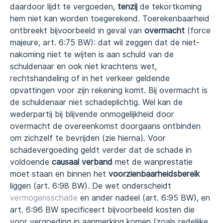
daardoor lijdt te vergoeden,
tenzij
de tekortkoming
hem niet kan worden toegerekend. Toerekenbaarheid
ontbreekt bijvoorbeeld in geval van
overmacht
(force
majeure, art. 6:75 BW): dat wil zeggen dat de niet-
nakoming niet te wijten is aan schuld van de
schuldenaar en ook niet krachtens wet,
rechtshandeling of in het verkeer geldende
opvattingen voor zijn rekening komt. Bij overmacht is
de schuldenaar niet schadeplichtig. Wel kan de
wederpartij bij blijvende onmogelijkheid door
overmacht de overeenkomst doorgaans ontbinden
om zichzelf te bevrijden (zie hierna). Voor
schadevergoeding geldt verder dat de schade in
voldoende
causaal verband
met de wanprestatie
moet staan en binnen het
voorzienbaarheidsbereik
liggen (art. 6:98 BW). De wet onderscheidt
vermogensschade
en ander nadeel (art. 6:95 BW), en
art. 6:96 BW specificeert bijvoorbeeld kosten die
voor vergoeding in aanmerking komen (zoals redelijke