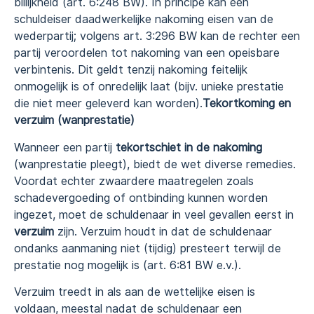
billijkheid (art. 6:248 BW). In principe kan een
schuldeiser daadwerkelijke nakoming eisen van de
wederpartij; volgens art. 3:296 BW kan de rechter een
partij veroordelen tot nakoming van een opeisbare
verbintenis. Dit geldt tenzij nakoming feitelijk
onmogelijk is of onredelijk laat (bijv. unieke prestatie
die niet meer geleverd kan worden).
Tekortkoming en
verzuim (wanprestatie)
Wanneer een partij
tekortschiet in de nakoming
(wanprestatie pleegt), biedt de wet diverse remedies.
Voordat echter zwaardere maatregelen zoals
schadevergoeding of ontbinding kunnen worden
ingezet, moet de schuldenaar in veel gevallen eerst in
verzuim
zijn. Verzuim houdt in dat de schuldenaar
ondanks aanmaning niet (tijdig) presteert terwijl de
prestatie nog mogelijk is (art. 6:81 BW e.v.).
Verzuim treedt in als aan de wettelijke eisen is
voldaan, meestal nadat de schuldenaar een