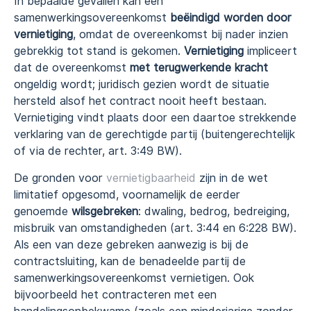
In bepaalde gevallen kan een
samenwerkingsovereenkomst
beëindigd worden door
vernietiging
, omdat de overeenkomst bij nader inzien
gebrekkig tot stand is gekomen.
Vernietiging
impliceert
dat de overeenkomst
met terugwerkende kracht
ongeldig wordt; juridisch gezien wordt de situatie
hersteld alsof het contract nooit heeft bestaan.
Vernietiging vindt plaats door een daartoe strekkende
verklaring van de gerechtigde partij (buitengerechtelijk
of via de rechter, art. 3:49 BW).
De gronden voor
vernietigbaarheid
zijn in de wet
limitatief opgesomd, voornamelijk de eerder
genoemde
wilsgebreken
: dwaling, bedrog, bedreiging,
misbruik van omstandigheden (art. 3:44 en 6:228 BW).
Als een van deze gebreken aanwezig is bij de
contractsluiting, kan de benadeelde partij de
samenwerkingsovereenkomst vernietigen. Ook
bijvoorbeeld het contracteren met een