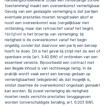
handelingsonbekwame (zoals een minderjarige zonder
toestemming) maakt een overeenkomst vernietigbaar.
Gevolg van een geslaagde vernietiging is dat partijen
eventuele prestaties moeten terugdraaien alsof er
nooit een overeenkomst was (vergelijkbaar met
ontbinding, maar dan retroactief vanaf het begin).
Nietigheid
is het broertje van vernietiging: bij
nietigheid is de overeenkomst vanaf het begin
ongeldig
zonder
dat daarvoor een partij een beroep
hoeft te doen. Dit is het geval bij strijd met de wet of
openbare orde (art. 3:40 BW) of ontbreken van een
essentieel vereiste. Bijvoorbeeld een contract met
een illegale inhoud is van rechtswege nietig. In de
praktijk wordt vaak eerst een beroep gedaan op
vernietigbaarheid (wilsgebrek) als dat mogelijk is,
omdat daarmee de overeenkomst ongedaan gemaakt
kan worden. Bij zowel vernietiging als nietigheid
moeten reeds verrichte prestaties teruggegeven
worden (onverschuldigde betaling, art. 6:203 BW).