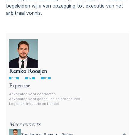
begeleiden wij u van opzegging tot executie van het
arbitraal vonnis.
Remko Roosjen
Advocaat voor procedures
Expertise
Advocaten voor contracten
Advocaten voor geschillen en procedures
Logistiek, Industrie en Handel
Meer experts
Sander van Someren Gréve
→